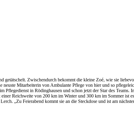
lt und getätschelt. Zwischendurch bekommt die kleine Zoé, wie sie lieb
uste Mitarbeiterin von Ambulante Pflege von hier und so pflegeleicht, 
 beim Pflegedienst in Rödinghausen und schon jetzt der Star des Team
 Mit einer Reichweite von 200 km im Winter und 300 km im Sommer ist 
erch. „Zu Feierabend kommt sie an die Steckdose und ist am nächsten 